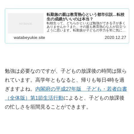
転勤族の親は教育熱心という都市伝説…転校
生の成績がいいのは本当？
転校生って、どちらかといえば勉強ができる子が多く
ありませんか？また、その親も教育熱心な人が目立つ
ように思います。転勤族が子どもの学力を常に気にか
けているのには理由があります。全国どこへ転校する
watabeyukie.site
2020.12.27
か分からない転勤族ならではの事情があったのです。
勉強は必要なのですが、子どもの放課後の時間は限ら
れています。高学年ともなると、帰りも毎日4時を過
ぎますよね。
内閣府の平成27年版 子ども・若者白書
（全体版）第1節生活行動
によると、子どもの放課後
の忙しさを垣間見ることができます。