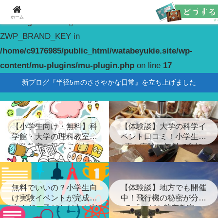
ホーム
Warning
: constant(): Couldn't find constant
ZWP_BRAND_KEY in
/home/c9176985/public_html/watabeyukie.site/wp-
content/mu-plugins/mu-plugin.php
on line
17
新ブログ『半径5ｍのささやかな日常』を立ち上げました
【小学生向け・無料】科
【体験談】大学の科学イ
学館・大学の理科教室・
ベント口コミ！小学生が
科学教室に親子で参加！
喜ぶ実験に無料で参加
無料でいいの？小学生向
【体験談】地方でも開催
け実験イベントが完成度
中！飛行機の秘密が分か
高すぎ…子どもが喜ぶ実
る「こども航空教室」