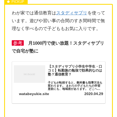
わが家では通信教育は
スタディサプリ
を使って
います。遊びや習い事の合間のすき間時間で無
理なく学べるので子どももお気に入りです。
参考
月1000円で使い放題！スタディサプリ
で自宅が塾に
【スタディサプリ小学生中学生・口
コミ】転勤族の勉強で効果的なのは
塾？通信教育？
子どもが転校すると、教科書も指導方法も
変わります。 まわりの子どもたちの学習
意欲にも、地域差があります。 どこへ行
っても勉強で困らないために、転勤族はど
watabeyukie.site
2020.04.29
うしたらいいでしょう？ 転勤族の子ども
の勉強をどうする？ 小学生高学年ともな
ると、塾に通...