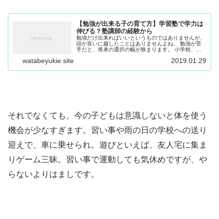
【勉強が出来る子の育て方】学習塾で学力は
伸びる？塾講師の経験から
勉強だけ出来ればいいというものではありませんが、
頭が良いに越したことはありませんよね。 勉強が苦
手だと、将来の選択の幅が狭まります。 小学校、中
学校、高校とこれから長い学校生活をおくる上で、勉
watabeyukie.site
2019.01.29
強は大きなウェイトを占めます。特にわが家のよう
な...
それでなくても、今の子どもは意識しないと体を使う
機会が少なすぎます。習い事や雨の日の学校への送り
迎えで、車に乗せられ。遊びといえば、友人宅に集ま
りゲーム三昧。習い事で運動しても気休めですが、や
らないよりはましです。