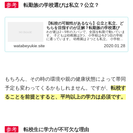
参考
転勤族の学校選びは私立？公立？
【転校の可能性があるなら】公立と私立、ど
ちらを目指すのが正解？転勤族の学校選び
わが家は2～5年のスパンで、全国を転勤で動いていま
す。 子どもは幼稚園は3つ、小学校は今2つ目の学校
に通っています。 幼稚園は２つとも私立。 小学校は
公立です。 小学校を卒業する前に、もう一度転校し
watabeyukie.site
2020.01.28
なくてはならないでしょう。 次に転校して数...
もちろん、その時の環境や親の健康状態によって帯同
予定も変わってくるかもしれません。ですが、
転校す
ることを前提とすると、平均以上の学力は必須です。
参考
転校生に学力が不可欠な理由