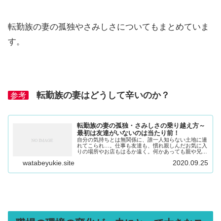
転勤族の妻の孤独やさみしさについてもまとめていま
す。
転勤族の妻はどうして辛いのか？
参考
転勤族の妻の孤独・さみしさの乗り越え方～
最初は友達がいないのは当たり前！
自分の気持ちとは無関係に、誰一人知らない土地に連
れてこられ…。仕事も友達も、慣れ親しんだお気に入
りの場所やお店もはるか遠く。何かあっても親や兄弟
に頼れる距離ではなくなってしまった…。 寂しくて
watabeyukie.site
2020.09.25
辛い気持ちを分かってもらいたくても、夫は激務。
…...