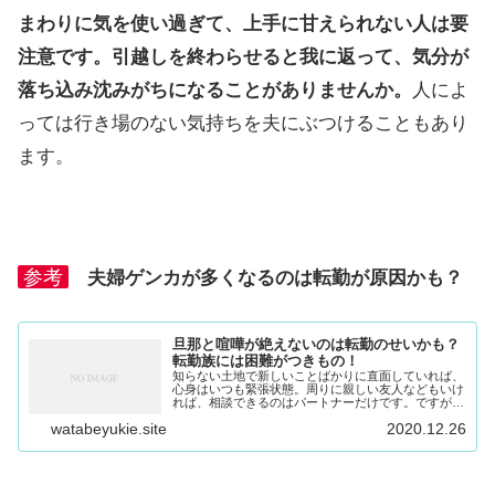
まわりに気を使い過ぎて、上手に甘えられない人は要
注意です。
引越しを終わらせると我に返って、気分が
落ち込み沈みがちになることがありませんか。
人によ
っては行き場のない気持ちを夫にぶつけることもあり
ます。
参考
夫婦ゲンカが多くなるのは転勤が原因かも？
旦那と喧嘩が絶えないのは転勤のせいかも？
転勤族には困難がつきもの！
知らない土地で新しいことばかりに直面していれば、
心身はいつも緊張状態。周りに親しい友人などもいけ
れば、相談できるのはパートナーだけです。ですが、
夫も慣れない職場で余裕がないと夫婦で衝突すること
watabeyukie.site
2020.12.26
も増えます。引越しでケンカが増えたときの解決法を
考えます。