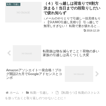
（４）引っ越しは荷造りで8割方
どもの勉強をどうする？ 小学生高学年と
転勤・引越し
もなると、塾に通...
決まる！当日までの段取りしだい
で疲れ知らず
↓メールのやりとりで引越し一括見積もり
↓ 【SUUMO引越し見積り】 引っ越しで
無理しすぎない！ 転勤で妻が疲れると家
庭内が険悪に 私は10回以上引っ越しを繰
2019.12.19
り返していますが、やはり疲れるものは
疲れます。引っ越し前からの荷造りや物
件探し、移...
転勤族は物を減らすこと！荷物の多い
家族の引越しは高くつくし大変
Amazonアソシエイト一発合格！ブロ
グ開設2カ月でGoogleアドセンスとコ
ンボ
ホーム
転勤・引越し
【転勤うつ】転勤のストレス
を放っておくと取り返しのつかないことに！