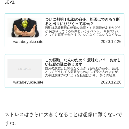
よね
ついに判明！転勤の命令、拒否はできる？断
ると出世にひびくって本当？
原則は就業規則に転勤を前提とする記載があるかどう
か 突然やってくる転勤というイベント。 単身で行く
としても家事を夫だけでこなさなくてはならなくなり
ます。 家族そろって新天地へ動くとなると、子ども
watabeyukie.site
2020.12.26
の学校、妻の仕事、親の介護、自宅…様々な要素が...
この転勤、なんのため？ 意味ない？ おかし
い転勤の謎に答えます
自分の意志とは関係なく出される転勤の命令。 組織
としてどうしても必要なものならば受け入れますが、
大半は意味のないような転勤ばかり。 多くの社員の
人生を左右し、膨大なお金をかけてまで転勤をさせる
watabeyukie.site
2020.12.26
意味があるのでしょうか。 企業側が何を思って転勤...
ストレスはさらに大きくなることは想像に難くないで
すね。