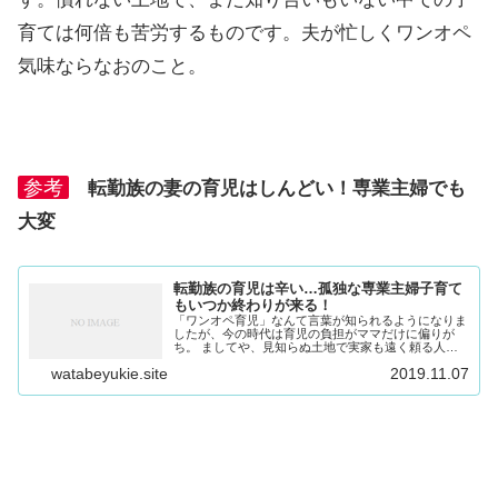
育ては何倍も苦労するものです。夫が忙しくワンオペ
気味ならなおのこと。
参考
転勤族の妻の育児はしんどい！専業主婦でも
大変
転勤族の育児は辛い…孤独な専業主婦子育て
もいつか終わりが来る！
「ワンオペ育児」なんて言葉が知られるようになりま
したが、今の時代は育児の負担がママだけに偏りが
ち。 ましてや、見知らぬ土地で実家も遠く頼る人も
いない転勤族なら、なおさら大変です。加えて、夫が
watabeyukie.site
2019.11.07
激務ならば、日中は一人で家事に育児にせいいっぱ
い。...