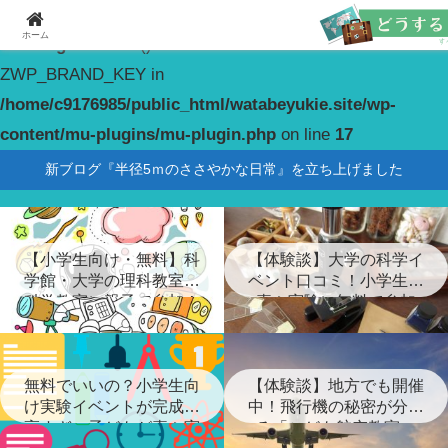
ホーム
Warning
: constant(): Couldn't find constant
ZWP_BRAND_KEY in
/home/c9176985/public_html/watabeyukie.site/wp-
content/mu-plugins/mu-plugin.php
on line
17
新ブログ『半径5ｍのささやかな日常』を立ち上げました
【小学生向け・無料】科
【体験談】大学の科学イ
学館・大学の理科教室・
ベント口コミ！小学生が
科学教室に親子で参加！
喜ぶ実験に無料で参加
無料でいいの？小学生向
【体験談】地方でも開催
け実験イベントが完成度
中！飛行機の秘密が分か
高すぎ…子どもが喜ぶ実
る「こども航空教室」