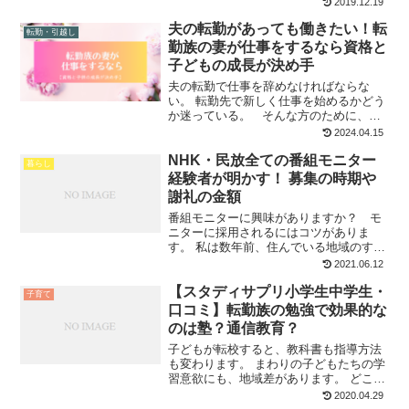
2019.12.19
も、多くの荷物を一時に運ばなければな
夫の転勤があっても働きたい！転
らない引っ越しではトラブルがつきもの
転勤・引越し
です。 引っ越し当日に...
勤族の妻が仕事をするなら資格と
子どもの成長が決め手
夫の転勤で仕事を辞めなければならな
い。 転勤先で新しく仕事を始めるかどう
か迷っている。 そんな方のために、現
役転勤族の妻が年齢や子どもの状況に応
2024.04.15
じた働き方についてご紹介します。 夫が
NHK・民放全ての番組モニター
転勤、仕事を辞めるのは妻…？ 男女とも
暮らし
に働くのが当たり...
経験者が明かす！ 募集の時期や
謝礼の金額
番組モニターに興味がありますか？ モ
ニターに採用されるにはコツがありま
す。 私は数年前、住んでいる地域のすべ
ての放送局の番組モニターを同時進行で
2021.06.12
していました。今の土地でも民放2社の番
【スタディサプリ小学生中学生・
組モニターを経験しています。 ネット上
子育て
の情報は、古いのか事...
口コミ】転勤族の勉強で効果的な
のは塾？通信教育？
子どもが転校すると、教科書も指導方法
も変わります。 まわりの子どもたちの学
習意欲にも、地域差があります。 どこへ
行っても勉強で困らないために、転勤族
2020.04.29
はどうしたらいいでしょう？ 転勤族の子