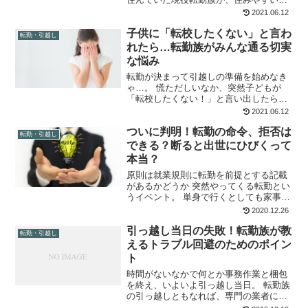
リアを教えます！ お急ぎの方に、結論か
2021.06.12
ら言うと お子さん優先ならば久松（きゅ
子供に「転校したくない」と言わ
うしょう）エリア。 通勤や買い物優先な
転勤・引越し
ら鳥取駅南（え...
れたら…転勤族がみんな通る切実
な悩み
転勤が決まって引越しの準備を始めなき
ゃ…。 慌ただしいなか、突然子どもが
「転校したくない！」と言い出したらど
うします？ 不登校になったらどうしよ
2021.06.12
うなどと、思わずうろたえてしまいます
ついに判明！転勤の命令、拒否は
が出来るだけ平静を装って！ 親が動揺す
転勤・引越し
ると、子どもも不安定に...
できる？断ると出世にひびくって
本当？
原則は就業規則に転勤を前提とする記載
があるかどうか 突然やってくる転勤とい
うイベント。 単身で行くとしても家事を
夫だけでこなさなくてはならなくなりま
2020.12.26
す。 家族そろって新天地へ動くとなる
引っ越し当日の失敗！転勤族が教
と、子どもの学校、妻の仕事、親の介
転勤・引越し
護、自宅…様々な要素が...
えるトラブル回避のためのポイン
ト
時間がないなかで何とか事務作業と梱包
を終え、いよいよ引っ越し当日。 転勤族
の引っ越しともなれば、専門の業者に依
頼することがほとんどでしょう。それで