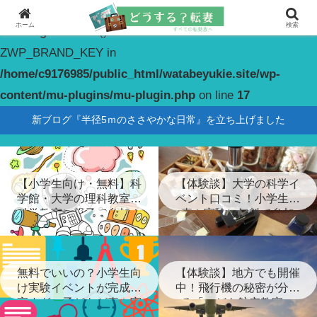
ホーム
検索
Warning
: constant(): Couldn't find constant
ZWP_BRAND_KEY in
/home/c9176985/public_html/watabeyukie.site/wp-
content/mu-plugins/mu-plugin.php
on line
17
新ブログ『半径5ｍのささやかな日常』を立ち上げました
【小学生向け・無料】科
【体験談】大学の科学イ
学館・大学の理科教室・
ベント口コミ！小学生が
科学教室に親子で参加！
喜ぶ実験に無料で参加
無料でいいの？小学生向
【体験談】地方でも開催
け実験イベントが完成度
中！飛行機の秘密が分か
高すぎ…子どもが喜ぶ実
る「こども航空教室」