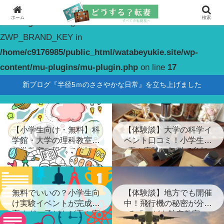
ホーム
検索
Warning
: constant(): Couldn't find constant
ZWP_BRAND_KEY in
/home/c9176985/public_html/watabeyukie.site/wp-
content/mu-plugins/mu-plugin.php
on line
17
新ブログ『半径5ｍのささやかな日常』を立ち上げました
【小学生向け・無料】科
【体験談】大学の科学イ
学館・大学の理科教室・
ベント口コミ！小学生が
科学教室に親子で参加！
喜ぶ実験に無料で参加
無料でいいの？小学生向
【体験談】地方でも開催
け実験イベントが完成度
中！飛行機の秘密が分か
高すぎ…子どもが喜ぶ実
る「こども航空教室」