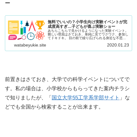
ー
無料でいいの？小学生向け実験イベントが完
成度高すぎ…子どもが喜ぶ実験ショー
あちらこちらで見かけるようになった実験イベント。
難しい理屈はさておき、単純に見てワクワク、参加し
てドキドキ。 目の前で繰り広げられる身近な不思議
が解き明かされる様に、子どもは目を輝かせます。
watabeyukie.site
2020.01.23
その内容もレベルも様々。 先日参加した実験イベ...
前置きはさておき、大学での科学イベントについてで
す。私の場合は、小学校からもらってきた案内チラシ
で知りましたが、「
国立大学55工学系学部サイト
」な
どでも全国から検索することが出来ます。