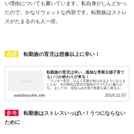
い理由についても書いています。私自身がしんどかっ
たので、かなりウェットな内容です。転勤族はストレ
スがたまるのも人一倍。
必読
転勤族の育児は想像以上に辛い！
転勤族の育児は辛い…孤独な専業主婦子育て
もいつか終わりが来る！
「ワンオペ育児」なんて言葉が知られるようになりま
したが、今の時代は育児の負担がママだけに偏りが
ち。 ましてや、見知らぬ土地で実家も遠く頼る人も
いない転勤族なら、なおさら大変です。加えて、夫が
watabeyukie.site
2019.11.07
激務ならば、日中は一人で家事に育児にせいいっぱ
い。...
参考
転勤族はストレスいっぱい！うつにならない
ために