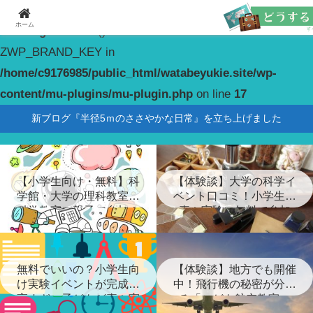
ホーム
Warning
: constant(): Couldn't find constant
ZWP_BRAND_KEY in
/home/c9176985/public_html/watabeyukie.site/wp-
content/mu-plugins/mu-plugin.php
on line
17
新ブログ『半径5ｍのささやかな日常』を立ち上げました
【小学生向け・無料】科
【体験談】大学の科学イ
学館・大学の理科教室・
ベント口コミ！小学生が
科学教室に親子で参加！
喜ぶ実験に無料で参加
無料でいいの？小学生向
【体験談】地方でも開催
け実験イベントが完成度
中！飛行機の秘密が分か
高すぎ…子どもが喜ぶ実
る「こども航空教室」