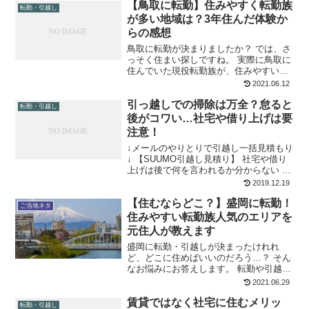
【鳥取に転勤】住みやすく転勤族
じく転勤族のママさんから聞いた失敗談
転勤・引越し
を時系列でまとめてみ...
が多い地域は？3年住んだ体験か
らの感想
鳥取に転勤が決まりましたか？ では、さ
っそく住まい探しですね。 実際に鳥取に
住んでいた現役転勤族が、住みやすいエ
リアを教えます！ お急ぎの方に、結論か
2021.06.12
ら言うと お子さん優先ならば久松（きゅ
引っ越しでの掃除は万全？怠ると
うしょう）エリア。 通勤や買い物優先な
転勤・引越し
ら鳥取駅南（え...
後がコワい…社宅や借り上げは要
注意！
↓メールのやりとりで引越し一括見積もり
↓ 【SUUMO引越し見積り】 社宅や借り
上げは後で何を言われるか分からない 立
つ鳥跡を濁さずといいますが、自分たち
2019.12.19
はもう住まないから掃除は適当でいい
【住むならどこ？】盛岡に転勤！
や…などと考えているはいませんか？ 普
ご当地ネタ
段から部屋を汚...
住みやすい転勤族人気のエリアを
元住人が教えます
盛岡に転勤・引越しが決まったけれれ
ど、どこに住めばいいのだろう…？ そん
なお悩みにお答えします。 転勤や引越し
が決まっても、土地勘がないと住まいや
2021.06.29
学校を決めるのも一苦労ですよね。特
賃貸ではなく社宅に住むメリッ
に、岩手県は広いです。私は小5～高１ま
転勤・引越し