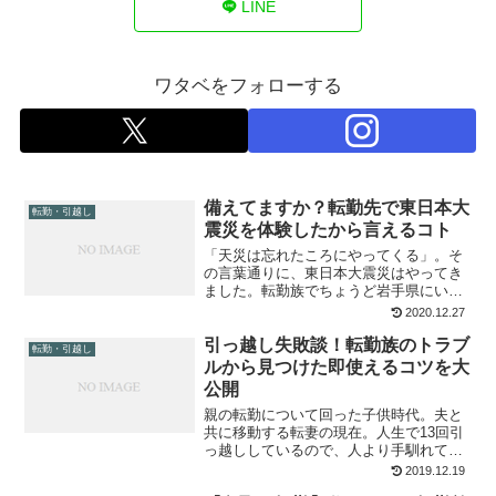
LINE
ワタベをフォローする
備えてますか？転勤先で東日本大
転勤・引越し
震災を体験したから言えるコト
「天災は忘れたころにやってくる」。そ
の言葉通りに、東日本大震災はやってき
ました。転勤族でちょうど岩手県にいた
ときに被災した経験から、転勤族が備え
2020.12.27
ておくべきコトとモノについてまとめま
引っ越し失敗談！転勤族のトラブ
した。小さなお子さんがいるなら、ぜ
転勤・引越し
ひ！備えてください。
ルから見つけた即使えるコツを大
公開
親の転勤について回った子供時代。夫と
共に移動する転妻の現在。人生で13回引
っ越ししているので、人より手馴れては
います。 それでも、毎回失敗したなと思
2019.12.19
うことが多々あります。私の失敗や、同