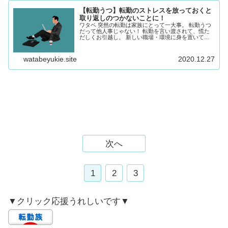
【転勤うつ】転勤のストレスを放っておくと
取り返しのつかないことに！
ワタベ 突然の転勤は家族にとって一大事。 転勤うつ
だって他人事じゃない！ 転勤を言い渡されて、慌た
だしくお引越し。 新しい職場・環境に身を置いて、
何とか落ち着いた頃が危ないです。 転勤族なら、
夫・妻ともに転勤のストレスについて知っておきま
し...
watabeyukie.site
2020.12.27
次へ
1
2
3
▼クリック応援うれしいです▼