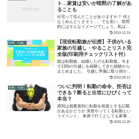
での6年間を岩手の沿岸...
ト…家賃は安いが暗黙の了解があ
ることも
社宅って住んだことがありますか？ 何と
なくめんどくさそう…、でも安い。世間
的にはそんなイメージでしょう。私は子
ども時代に数カ所、結婚後は3カ所住んだ
2019.12.19
経験があります。 社宅の規模や運営スタ
【現役転勤族が伝授】子供がいる
イルのちがいはあれど、大抵は自前で借
転勤・引越し
りるよりも安上がり...
家族の引越し・やることリスト完
全版(印刷用チェックリスト付）
親は転勤族、結婚したのも転勤族。今ま
で13回の引越しを経験してきた経験から
まとめました。 引越し準備に取り掛かる
前に、一度ざっと目を通してもらえれば
2022.09.12
無駄やモレがなくなるハズです！ ↓↓PDF
ついに判明！転勤の命令、拒否は
版引越しチェックリスト↓↓ 引越しリスト
転勤・引越し
印刷用 引...
できる？断ると出世にひびくって
本当？
原則は就業規則に転勤を前提とする記載
があるかどうか 突然やってくる転勤とい
うイベント。 単身で行くとしても家事を
夫だけでこなさなくてはならなくなりま
2020.12.26
す。 家族そろって新天地へ動くとなる
と、子どもの学校、妻の仕事、親の介
護、自宅…様々な要素が...