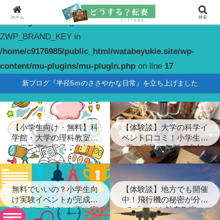
ホーム
検索
Warning
: constant(): Couldn't find constant
ZWP_BRAND_KEY in
/home/c9176985/public_html/watabeyukie.site/wp-
content/mu-plugins/mu-plugin.php
on line
17
新ブログ『半径5ｍのささやかな日常』を立ち上げました
【小学生向け・無料】科
【体験談】大学の科学イ
学館・大学の理科教室・
ベント口コミ！小学生が
科学教室に親子で参加！
喜ぶ実験に無料で参加
無料でいいの？小学生向
【体験談】地方でも開催
け実験イベントが完成度
中！飛行機の秘密が分か
高すぎ…子どもが喜ぶ実
る「こども航空教室」