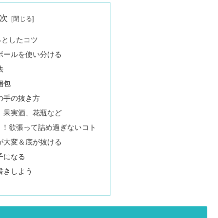
次
っとしたコツ
ボールを使い分ける
法
梱包
の手の抜き方
、果実酒、花瓶など
う！欲張って詰め過ぎないコト
が大変＆底が抜ける
子になる
書きしよう