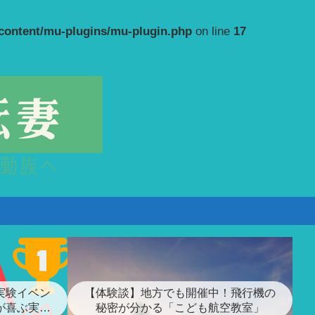
-content/mu-plugins/mu-plugin.php
on line
17
実験イベン
【体験談】地方でも開催中！飛行機の
が喜ぶ実験
秘密が分かる「こども航空教室」