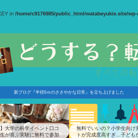
_KEY in
/home/c9176985/public_html/watabeyukie.site/wp
新ブログ『半径5ｍのささやかな日常』を立ち上げました
】大学の科学イベント口コ
無料でいいの？小学生向け
生が喜ぶ実験に無料で参加
トが完成度高すぎ…子ども