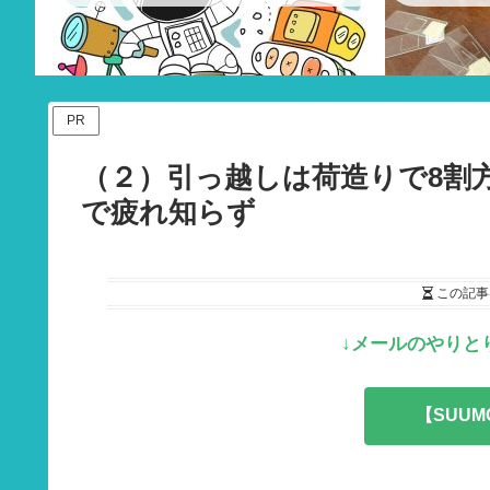
PR
（２）引っ越しは荷造りで8割
で疲れ知らず
この記事
↓メールのやりと
【SUU