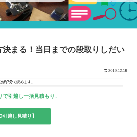
ショー
方決まる！当日までの段取りしだい
2019.12.19
は
約7分
で読めます。
りで引越し一括見積もり↓
MO引越し見積り】