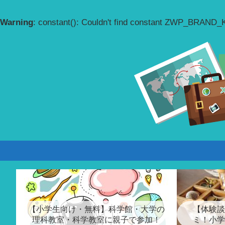
Warning
: constant(): Couldn't find constant ZWP_BRAND
【小学生向け・無料】科学館・大学の
【体験談
理科教室・科学教室に親子で参加！
ミ！小学