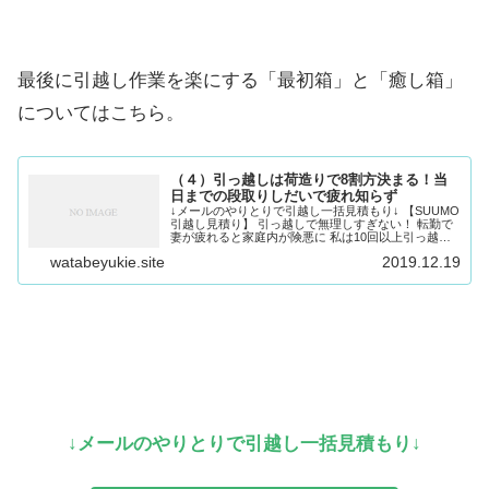
最後に引越し作業を楽にする「最初箱」と「癒し箱」
についてはこちら。
（４）引っ越しは荷造りで8割方決まる！当
日までの段取りしだいで疲れ知らず
↓メールのやりとりで引越し一括見積もり↓ 【SUUMO
引越し見積り】 引っ越しで無理しすぎない！ 転勤で
妻が疲れると家庭内が険悪に 私は10回以上引っ越し
を繰り返していますが、やはり疲れるものは疲れま
watabeyukie.site
2019.12.19
す。引っ越し前からの荷造りや物件探し、移...
↓メールのやりとりで引越し一括見積もり↓