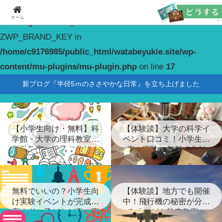
ホーム
Warning
: constant(): Couldn't find constant
ZWP_BRAND_KEY in
/home/c9176985/public_html/watabeyukie.site/wp-
content/mu-plugins/mu-plugin.php
on line
17
新ブログ『半径5ｍのささやかな日常』を立ち上げました
【小学生向け・無料】科
【体験談】大学の科学イ
学館・大学の理科教室・
ベント口コミ！小学生が
科学教室に親子で参加！
喜ぶ実験に無料で参加
無料でいいの？小学生向
【体験談】地方でも開催
け実験イベントが完成度
中！飛行機の秘密が分か
高すぎ…子どもが喜ぶ実
る「こども航空教室」