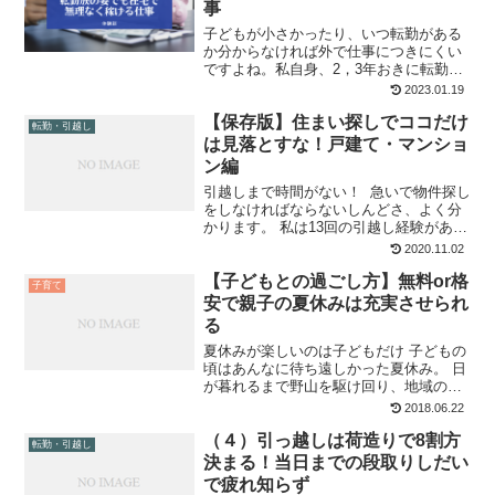
事
子どもが小さかったり、いつ転勤がある
か分からなければ外で仕事につきにくい
ですよね。私自身、2，3年おきに転勤を
繰り返しているので、職探しの苦労はよ
2023.01.19
くわかります。うまく仕事が見つかった
【保存版】住まい探しでココだけ
としても、子どもの急な病気や休校に対
転勤・引越し
応するのは至難の業。 ...
は見落とすな！戸建て・マンショ
ン編
引越しまで時間がない！ 急いで物件探し
をしなければならないしんどさ、よく分
かります。 私は13回の引越し経験があ
り、今も全国転勤中です。今までの経験
2020.11.02
で得た住まい選びのポイントを教えま
【子どもとの過ごし方】無料or格
す。よろしければご参考にしてくださ
子育て
い。 ↓メールのやりと...
安で親子の夏休みは充実させられ
る
夏休みが楽しいのは子どもだけ 子どもの
頃はあんなに待ち遠しかった夏休み。 日
が暮れるまで野山を駆け回り、地域のお
祭りに参加すれば準備で遅くまでみんな
2018.06.22
で練習したり。 おじいちゃんおばあちゃ
（４）引っ越しは荷造りで8割方
んの田舎が遠ければ、帰省もちょっとし
転勤・引越し
た旅行気分です。 ...
決まる！当日までの段取りしだい
で疲れ知らず