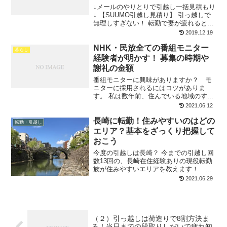
↓メールのやりとりで引越し一括見積もり
↓ 【SUUMO引越し見積り】 引っ越しで
無理しすぎない！ 転勤で妻が疲れると家
庭内が険悪に 私は10回以上引っ越しを繰
2019.12.19
り返していますが、やはり疲れるものは
NHK・民放全ての番組モニター
疲れます。引っ越し前からの荷造りや物
暮らし
件探し、移...
経験者が明かす！ 募集の時期や
謝礼の金額
番組モニターに興味がありますか？ モ
ニターに採用されるにはコツがありま
す。 私は数年前、住んでいる地域のすべ
ての放送局の番組モニターを同時進行で
2021.06.12
していました。今の土地でも民放2社の番
長崎に転勤！住みやすいのはどの
組モニターを経験しています。 ネット上
転勤・引越し
の情報は、古いのか事...
エリア？基本をざっくり把握して
おこう
今度の引越しは長崎？ 今までの引越し回
数13回の、長崎在住経験ありの現役転勤
族が住みやすいエリアを教えます！ お
急ぎの方は、目次からお目当てのところ
2021.06.29
へどうぞ。 ↓メールのやりとりで引越し
一括見積もり↓ 【SUUMO引越し見積り】
長崎の現地...
（２）引っ越しは荷造りで8割方決ま
る！当日までの段取りしだいで疲れ知