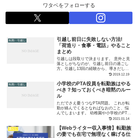
ワタベをフォローする
引越し前日に失敗しない方法!
転勤・引越し
「荷造り・食事・電話」やること
まとめ
引越しは段取りで決まります。 意外と見
落としがちなのが、引越し前日の過ごし
方。引越し13回の経験から、導きだした
最適解をお伝えします！ ↓メールのやり
2019.12.19
とりで引越し一括見積もり↓ 【SUUMO引
小学校のPTA役員を転勤族はやる
越し見積り】 引越し前日にしかできない
転勤・引越し
ことがある...
べき？知っておくべき暗黙のルー
ル
ただでさえ憂うつなPTA問題。 これが転
勤が絡んでくるとなればなおのこと、悩
んでしまいます。 幼稚園や小学校のPTA
役員決めではどうすればいいか…。 もし
2021.01.14
年度途中で交代せざるを得なくなった時
【Webライター収入事情】転勤族
の対応は…。 現役転勤族が、これまでの
暮らし
自分の経験と...
の妻でも在宅で無理なく稼げる仕