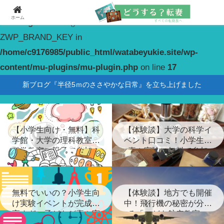
ホーム
Warning
: constant(): Couldn't find constant
ZWP_BRAND_KEY in
/home/c9176985/public_html/watabeyukie.site/wp-
content/mu-plugins/mu-plugin.php
on line
17
新ブログ『半径5ｍのささやかな日常』を立ち上げました
【小学生向け・無料】科
【体験談】大学の科学イ
学館・大学の理科教室・
ベント口コミ！小学生が
科学教室に親子で参加！
喜ぶ実験に無料で参加
無料でいいの？小学生向
【体験談】地方でも開催
け実験イベントが完成度
中！飛行機の秘密が分か
高すぎ…子どもが喜ぶ実
る「こども航空教室」