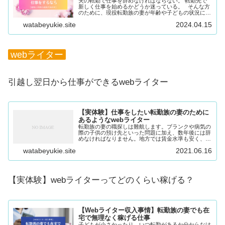
夫の転勤で仕事を辞めなければならない。 転勤先で
新しく仕事を始めるかどうか迷っている。 そんな方
のために、現役転勤族の妻が年齢や子どもの状況に応
じた働き方についてご紹介します。 夫が転勤、仕事
watabeyukie.site
2024.04.15
を辞めるのは妻…？ 男女ともに働くのが当たり...
webライター
引越し翌日から仕事ができるwebライター
【実体験】仕事をしたい転勤族の妻のために
あるようなwebライター
転勤族の妻の職探しは難航します。ブランクや病気の
際の子供の預け先といった問題に加え、数年後には辞
めなければなりません。地方では賃金水準も安く、求
人も少ないという何重苦？最近普及しているクラウド
watabeyukie.site
2021.06.16
ワークスなどであれば、どこに住もうが関係ありませ
ん。
【実体験】webライターってどのくらい稼げる？
【Webライター収入事情】転勤族の妻でも在
宅で無理なく稼げる仕事
子どもが小さかったり、いつ転勤があるか分からなけ