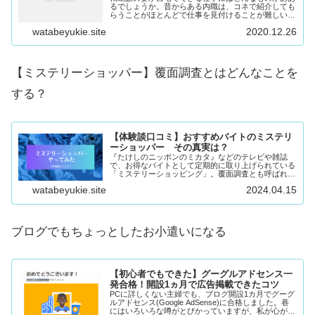
るでしょうか。昔からある内職は、コネで紹介しても
らうことがほとんどで仕事を見付けることが難しいで
す。場所も取り対価も格安。今ならばネットやスマホ
watabeyukie.site
2020.12.26
を利用した副業的なものの方が、仕事も豊富で取り組
みやすいです。
【ミステリーショッパー】覆面調査とはどんなことを
する？
【体験談口コミ】おすすめバイトのミステリ
ーショッパー その真実は？
『たけしのニッポンのミカタ』などのテレビや雑誌
で、お得なバイトとして定期的に取り上げられている
「ミステリーショッピング」。覆面調査とも呼ばれて
いるこのお仕事は、ようするにお客様のふりをしてス
watabeyukie.site
2024.04.15
タッフさんの仕事ぶりを調査するというもの。 紹介
さ...
ブログでもちょっとしたお小遣いになる
【初心者でもできた】グーグルアドセンス一
発合格！開設1ヵ月で広告掲載できたコツ
PCに詳しくない主婦でも、ブログ開設1カ月でグーグ
ルアドセンス(Google AdSense)に合格しました。巷
にはいろいろな噂がとびかっていますが、私が心がけ