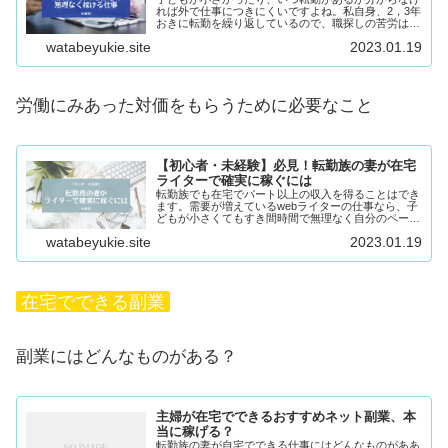
れば外で仕事につきにくいですよね。私自身、2，3年
おきに転勤を繰り返しているので、職探しの苦労はよ
くわかります。うまく仕事が見つかったとしても、子
watabeyukie.site
2023.01.19
どもの急な病気や休校に対応するのは至難の業。 ...
労働にみあった対価をもらうために必要なこと
【初心者・未経験】必見！転勤族の妻が在宅
ライターで確実に稼ぐには
転勤族でも在宅でパート以上の収入を得ることはでき
ます。需要が増えているwebライターの仕事なら、子
どもが小さくてもすき間時間で無理なく自分のペース
で続けられます。 実際に、webライターもやっている
watabeyukie.site
2023.01.19
私から、始め方や実際のお仕事についてお知ら...
在宅でできる副業
副業にはどんなものがある？
主婦が在宅でできるおすすめネット副業、本
当に稼げる？
転勤族の妻が自宅でできる仕事にはどんなものがああ