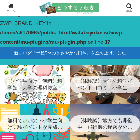
ホーム
検索
Warning
: constant(): Couldn't find constant
ZWP_BRAND_KEY in
/home/c9176985/public_html/watabeyukie.site/wp-
content/mu-plugins/mu-plugin.php
on line
17
新ブログ『半径5ｍのささやかな日常』を立ち上げました
【小学生向け・無料】科
【体験談】大学の科学イ
学館・大学の理科教室・
ベント口コミ！小学生が
科学教室に親子で参加！
喜ぶ実験に無料で参加
無料でいいの？小学生向
【体験談】地方でも開催
け実験イベントが完成度
中！飛行機の秘密が分か
高すぎ…子どもが喜ぶ実
る「こども航空教室」