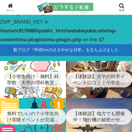
ホーム
検索
Warning
: constant(): Couldn't find constant
ZWP_BRAND_KEY in
/home/c9176985/public_html/watabeyukie.site/wp-
content/mu-plugins/mu-plugin.php
on line
17
新ブログ『半径5ｍのささやかな日常』を立ち上げました
【小学生向け・無料】科
【体験談】大学の科学イ
学館・大学の理科教室・
ベント口コミ！小学生が
科学教室に親子で参加！
喜ぶ実験に無料で参加
無料でいいの？小学生向
【体験談】地方でも開催
け実験イベントが完成度
中！飛行機の秘密が分か
高すぎ…子どもが喜ぶ実
る「こども航空教室」