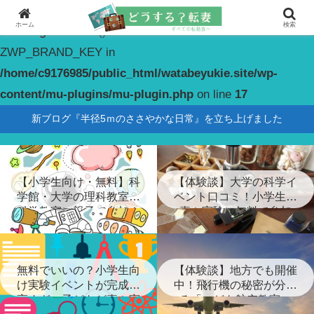
ホーム
検索
Warning
: constant(): Couldn't find constant
ZWP_BRAND_KEY in
/home/c9176985/public_html/watabeyukie.site/wp-
content/mu-plugins/mu-plugin.php
on line
17
新ブログ『半径5ｍのささやかな日常』を立ち上げました
【小学生向け・無料】科
【体験談】大学の科学イ
学館・大学の理科教室・
ベント口コミ！小学生が
科学教室に親子で参加！
喜ぶ実験に無料で参加
無料でいいの？小学生向
【体験談】地方でも開催
け実験イベントが完成度
中！飛行機の秘密が分か
高すぎ…子どもが喜ぶ実
る「こども航空教室」