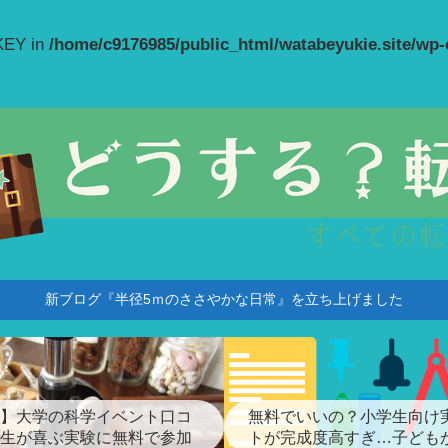
_KEY in
/home/c9176985/public_html/watabeyukie.site/wp
新ブログ『半径5ｍのささやかな日常』を立ち上げました
】大学の科学イベント口コ
無料でいいの？小学生向け
生が喜ぶ実験に無料で参加
トが完成度高すぎ…子ども