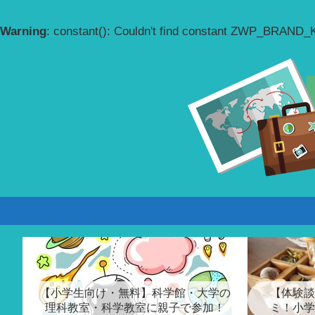
Warning
: constant(): Couldn't find constant ZWP_BRAND
【小学生向け・無料】科学館・大学の
【体験談
理科教室・科学教室に親子で参加！
ミ！小学