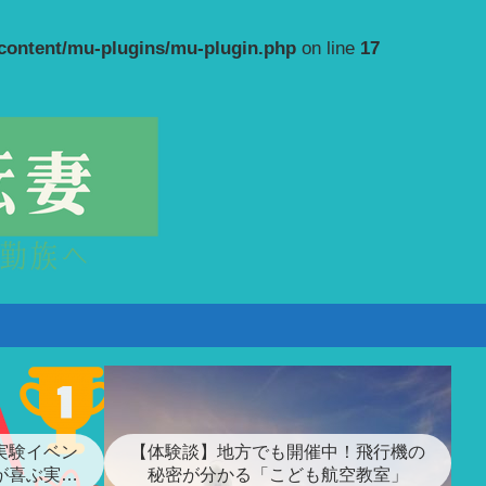
-content/mu-plugins/mu-plugin.php
on line
17
実験イベン
【体験談】地方でも開催中！飛行機の
が喜ぶ実験
秘密が分かる「こども航空教室」