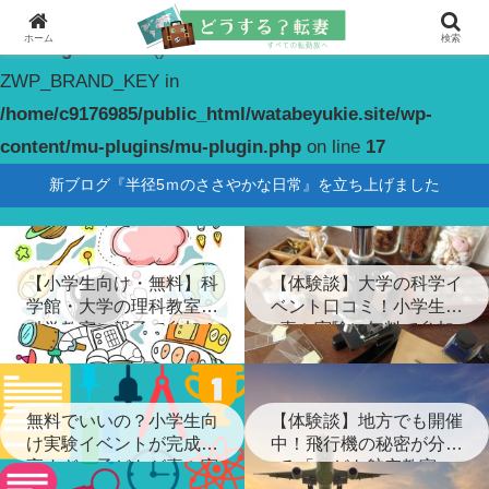
ホーム
検索
Warning
: constant(): Couldn't find constant
ZWP_BRAND_KEY in
/home/c9176985/public_html/watabeyukie.site/wp-
content/mu-plugins/mu-plugin.php
on line
17
新ブログ『半径5ｍのささやかな日常』を立ち上げました
【小学生向け・無料】科
【体験談】大学の科学イ
学館・大学の理科教室・
ベント口コミ！小学生が
科学教室に親子で参加！
喜ぶ実験に無料で参加
無料でいいの？小学生向
【体験談】地方でも開催
け実験イベントが完成度
中！飛行機の秘密が分か
高すぎ…子どもが喜ぶ実
る「こども航空教室」