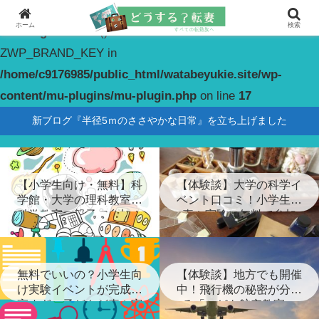
ホーム
検索
Warning
: constant(): Couldn't find constant
ZWP_BRAND_KEY in
/home/c9176985/public_html/watabeyukie.site/wp-
content/mu-plugins/mu-plugin.php
on line
17
新ブログ『半径5ｍのささやかな日常』を立ち上げました
【小学生向け・無料】科
【体験談】大学の科学イ
学館・大学の理科教室・
ベント口コミ！小学生が
科学教室に親子で参加！
喜ぶ実験に無料で参加
無料でいいの？小学生向
【体験談】地方でも開催
け実験イベントが完成度
中！飛行機の秘密が分か
高すぎ…子どもが喜ぶ実
る「こども航空教室」