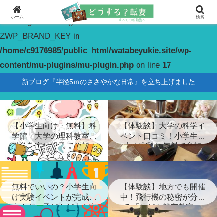
ホーム
検索
Warning
: constant(): Couldn't find constant
ZWP_BRAND_KEY in
/home/c9176985/public_html/watabeyukie.site/wp-
content/mu-plugins/mu-plugin.php
on line
17
新ブログ『半径5ｍのささやかな日常』を立ち上げました
【小学生向け・無料】科
【体験談】大学の科学イ
学館・大学の理科教室・
ベント口コミ！小学生が
科学教室に親子で参加！
喜ぶ実験に無料で参加
無料でいいの？小学生向
【体験談】地方でも開催
け実験イベントが完成度
中！飛行機の秘密が分か
高すぎ…子どもが喜ぶ実
る「こども航空教室」