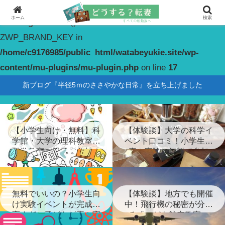
ホーム
検索
Warning
: constant(): Couldn't find constant
ZWP_BRAND_KEY in
/home/c9176985/public_html/watabeyukie.site/wp-
content/mu-plugins/mu-plugin.php
on line
17
新ブログ『半径5ｍのささやかな日常』を立ち上げました
【小学生向け・無料】科
【体験談】大学の科学イ
学館・大学の理科教室・
ベント口コミ！小学生が
科学教室に親子で参加！
喜ぶ実験に無料で参加
無料でいいの？小学生向
【体験談】地方でも開催
け実験イベントが完成度
中！飛行機の秘密が分か
高すぎ…子どもが喜ぶ実
る「こども航空教室」