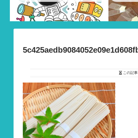
5c425aedb9084052e09e1d608
この記事