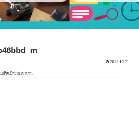
ショー
fb46bbd_m
2019.10.21
は
約0分
で読めます。