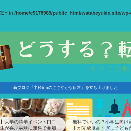
_KEY in
/home/c9176985/public_html/watabeyukie.site/wp
新ブログ『半径5ｍのささやかな日常』を立ち上げました
】大学の科学イベント口コ
無料でいいの？小学生向け
生が喜ぶ実験に無料で参加
トが完成度高すぎ…子ども