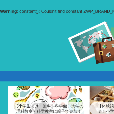
Warning
: constant(): Couldn't find constant ZWP_BRAND
【小学生向け・無料】科学館・大学の
【体験談
理科教室・科学教室に親子で参加！
ミ！小学