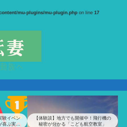
-content/mu-plugins/mu-plugin.php
on line
17
実験イベン
【体験談】地方でも開催中！飛行機の
が喜ぶ実験
秘密が分かる「こども航空教室」