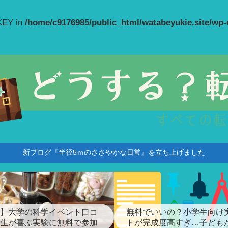
_KEY in
/home/c9176985/public_html/watabeyukie.site/wp
新ブログ『半径5ｍのささやかな日常』を立ち上げました
】大学の科学イベント口コ
無料でいいの？小学生向け
生が喜ぶ実験に無料で参加
トが完成度高すぎ…子ども