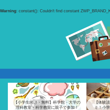
Warning
: constant(): Couldn't find constant ZWP_BRAND
【小学生向け・無料】科学館・大学の
【体験談
理科教室・科学教室に親子で参加！
ミ！小学