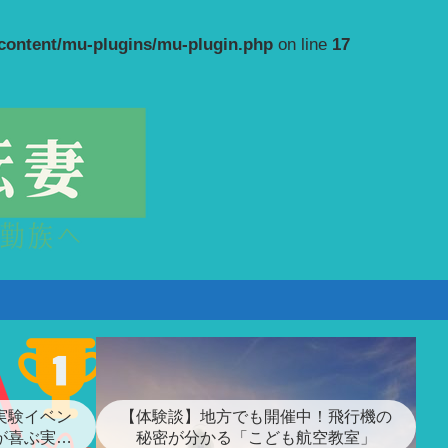
-content/mu-plugins/mu-plugin.php
on line
17
実験イベン
【体験談】地方でも開催中！飛行機の
が喜ぶ実験
秘密が分かる「こども航空教室」