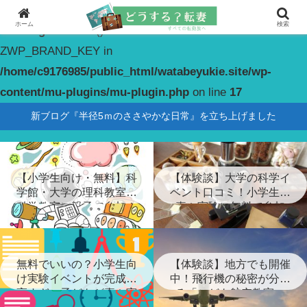
ホーム
検索
Warning
: constant(): Couldn't find constant
ZWP_BRAND_KEY in
/home/c9176985/public_html/watabeyukie.site/wp-
content/mu-plugins/mu-plugin.php
on line
17
新ブログ『半径5ｍのささやかな日常』を立ち上げました
【小学生向け・無料】科
【体験談】大学の科学イ
学館・大学の理科教室・
ベント口コミ！小学生が
科学教室に親子で参加！
喜ぶ実験に無料で参加
無料でいいの？小学生向
【体験談】地方でも開催
け実験イベントが完成度
中！飛行機の秘密が分か
高すぎ…子どもが喜ぶ実
る「こども航空教室」