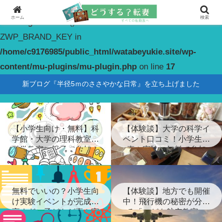
ホーム
検索
Warning
: constant(): Couldn't find constant
ZWP_BRAND_KEY in
/home/c9176985/public_html/watabeyukie.site/wp-
content/mu-plugins/mu-plugin.php
on line
17
新ブログ『半径5ｍのささやかな日常』を立ち上げました
【小学生向け・無料】科
【体験談】大学の科学イ
学館・大学の理科教室・
ベント口コミ！小学生が
科学教室に親子で参加！
喜ぶ実験に無料で参加
無料でいいの？小学生向
【体験談】地方でも開催
け実験イベントが完成度
中！飛行機の秘密が分か
高すぎ…子どもが喜ぶ実
る「こども航空教室」