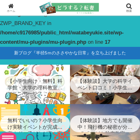
ホーム
検索
Warning
: constant(): Couldn't find constant
ZWP_BRAND_KEY in
/home/c9176985/public_html/watabeyukie.site/wp-
content/mu-plugins/mu-plugin.php
on line
17
新ブログ『半径5ｍのささやかな日常』を立ち上げました
【小学生向け・無料】科
【体験談】大学の科学イ
学館・大学の理科教室・
ベント口コミ！小学生が
科学教室に親子で参加！
喜ぶ実験に無料で参加
無料でいいの？小学生向
【体験談】地方でも開催
け実験イベントが完成度
中！飛行機の秘密が分か
高すぎ…子どもが喜ぶ実
る「こども航空教室」