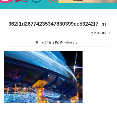
験ショー
362f1d26774235347830399ce53242f7_m
2019.05.31
この記事は
約0分
で読めます。