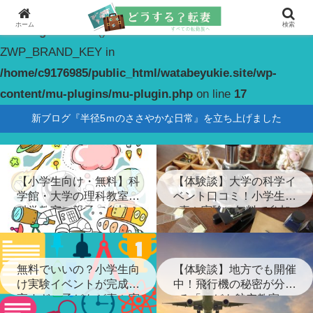
ホーム
検索
Warning
: constant(): Couldn't find constant
ZWP_BRAND_KEY in
/home/c9176985/public_html/watabeyukie.site/wp-
content/mu-plugins/mu-plugin.php
on line
17
新ブログ『半径5ｍのささやかな日常』を立ち上げました
【小学生向け・無料】科
【体験談】大学の科学イ
学館・大学の理科教室・
ベント口コミ！小学生が
科学教室に親子で参加！
喜ぶ実験に無料で参加
無料でいいの？小学生向
【体験談】地方でも開催
け実験イベントが完成度
中！飛行機の秘密が分か
高すぎ…子どもが喜ぶ実
る「こども航空教室」