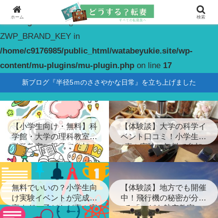
ホーム
検索
Warning
: constant(): Couldn't find constant
ZWP_BRAND_KEY in
/home/c9176985/public_html/watabeyukie.site/wp-
content/mu-plugins/mu-plugin.php
on line
17
新ブログ『半径5ｍのささやかな日常』を立ち上げました
【小学生向け・無料】科
【体験談】大学の科学イ
学館・大学の理科教室・
ベント口コミ！小学生が
科学教室に親子で参加！
喜ぶ実験に無料で参加
無料でいいの？小学生向
【体験談】地方でも開催
け実験イベントが完成度
中！飛行機の秘密が分か
高すぎ…子どもが喜ぶ実
る「こども航空教室」