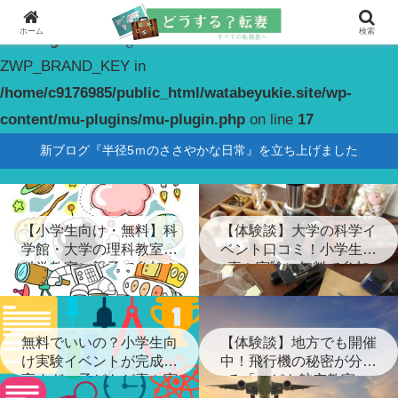
ホーム
検索
Warning
: constant(): Couldn't find constant
ZWP_BRAND_KEY in
/home/c9176985/public_html/watabeyukie.site/wp-
content/mu-plugins/mu-plugin.php
on line
17
新ブログ『半径5ｍのささやかな日常』を立ち上げました
【小学生向け・無料】科
【体験談】大学の科学イ
学館・大学の理科教室・
ベント口コミ！小学生が
科学教室に親子で参加！
喜ぶ実験に無料で参加
無料でいいの？小学生向
【体験談】地方でも開催
け実験イベントが完成度
中！飛行機の秘密が分か
高すぎ…子どもが喜ぶ実
る「こども航空教室」