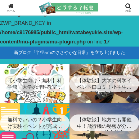
ホーム
検索
Warning
: constant(): Couldn't find constant
ZWP_BRAND_KEY in
/home/c9176985/public_html/watabeyukie.site/wp-
content/mu-plugins/mu-plugin.php
on line
17
新ブログ『半径5ｍのささやかな日常』を立ち上げました
【小学生向け・無料】科
【体験談】大学の科学イ
学館・大学の理科教室・
ベント口コミ！小学生が
科学教室に親子で参加！
喜ぶ実験に無料で参加
無料でいいの？小学生向
【体験談】地方でも開催
け実験イベントが完成度
中！飛行機の秘密が分か
高すぎ…子どもが喜ぶ実
る「こども航空教室」