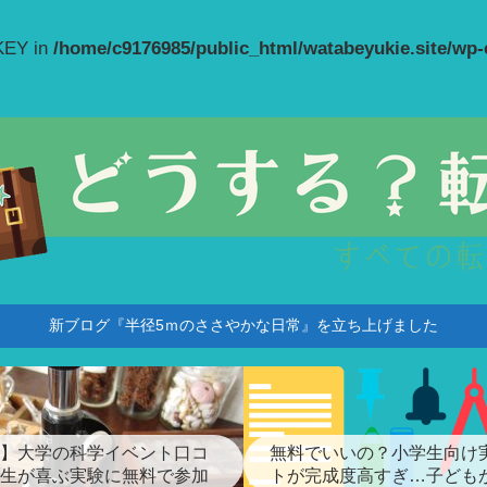
_KEY in
/home/c9176985/public_html/watabeyukie.site/wp
新ブログ『半径5ｍのささやかな日常』を立ち上げました
】大学の科学イベント口コ
無料でいいの？小学生向け
生が喜ぶ実験に無料で参加
トが完成度高すぎ…子ども