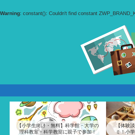
Warning
: constant(): Couldn't find constant ZWP_BRAND
【小学生向け・無料】科学館・大学の
【体験談
理科教室・科学教室に親子で参加！
ミ！小学