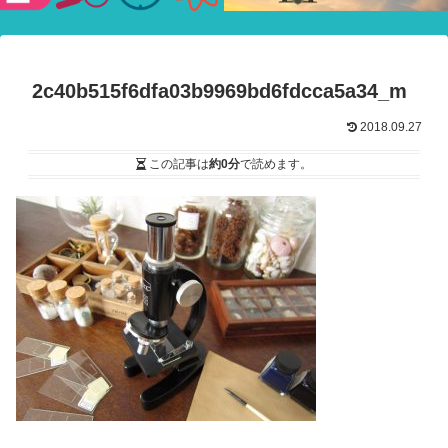
験ショー
2c40b515f6dfa03b9969bd6fdcca5a34_m
2018.09.27
この記事は
約0分
で読めます。