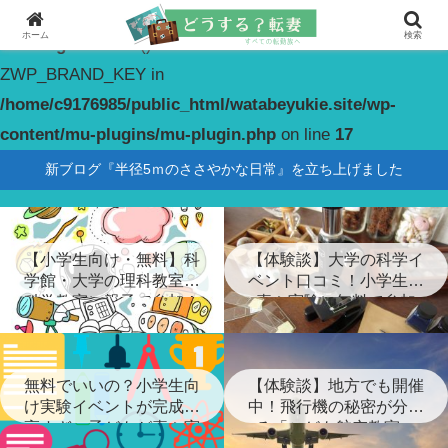
ホーム
検索
Warning
: constant(): Couldn't find constant
ZWP_BRAND_KEY in
/home/c9176985/public_html/watabeyukie.site/wp-
content/mu-plugins/mu-plugin.php
on line
17
新ブログ『半径5ｍのささやかな日常』を立ち上げました
【小学生向け・無料】科
【体験談】大学の科学イ
学館・大学の理科教室・
ベント口コミ！小学生が
科学教室に親子で参加！
喜ぶ実験に無料で参加
無料でいいの？小学生向
【体験談】地方でも開催
け実験イベントが完成度
中！飛行機の秘密が分か
高すぎ…子どもが喜ぶ実
る「こども航空教室」