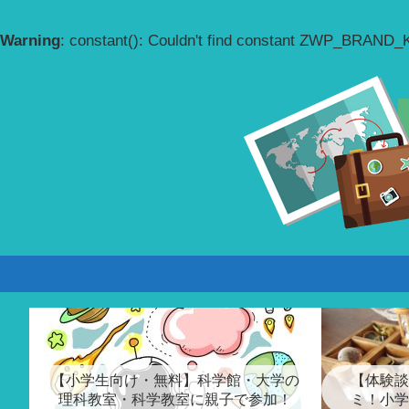
Warning
: constant(): Couldn't find constant ZWP_BRAND
【小学生向け・無料】科学館・大学の
【体験談
理科教室・科学教室に親子で参加！
ミ！小学