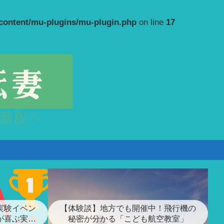
-content/mu-plugins/mu-plugin.php
on line
17
実験イベン
【体験談】地方でも開催中！飛行機の
が喜ぶ実験
秘密が分かる「こども航空教室」