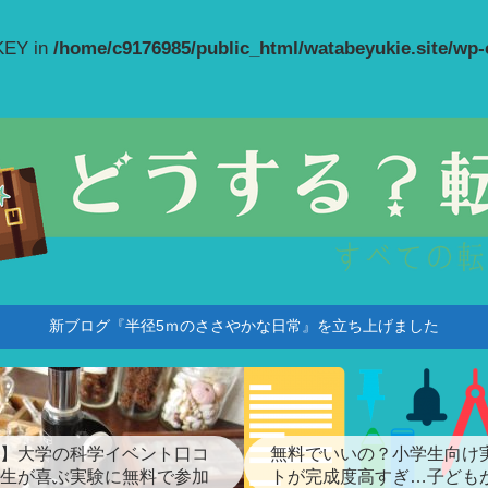
_KEY in
/home/c9176985/public_html/watabeyukie.site/wp
新ブログ『半径5ｍのささやかな日常』を立ち上げました
】大学の科学イベント口コ
無料でいいの？小学生向け
生が喜ぶ実験に無料で参加
トが完成度高すぎ…子ども