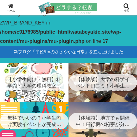
ホーム
検索
Warning
: constant(): Couldn't find constant
ZWP_BRAND_KEY in
/home/c9176985/public_html/watabeyukie.site/wp-
content/mu-plugins/mu-plugin.php
on line
17
新ブログ『半径5ｍのささやかな日常』を立ち上げました
【小学生向け・無料】科
【体験談】大学の科学イ
学館・大学の理科教室・
ベント口コミ！小学生が
科学教室に親子で参加！
喜ぶ実験に無料で参加
無料でいいの？小学生向
【体験談】地方でも開催
け実験イベントが完成度
中！飛行機の秘密が分か
高すぎ…子どもが喜ぶ実
る「こども航空教室」