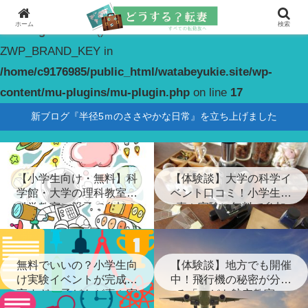
ホーム
検索
Warning
: constant(): Couldn't find constant
ZWP_BRAND_KEY in
/home/c9176985/public_html/watabeyukie.site/wp-
content/mu-plugins/mu-plugin.php
on line
17
新ブログ『半径5ｍのささやかな日常』を立ち上げました
【小学生向け・無料】科
【体験談】大学の科学イ
学館・大学の理科教室・
ベント口コミ！小学生が
科学教室に親子で参加！
喜ぶ実験に無料で参加
無料でいいの？小学生向
【体験談】地方でも開催
け実験イベントが完成度
中！飛行機の秘密が分か
高すぎ…子どもが喜ぶ実
る「こども航空教室」