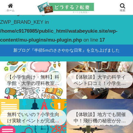
ホーム
検索
Warning
: constant(): Couldn't find constant
ZWP_BRAND_KEY in
/home/c9176985/public_html/watabeyukie.site/wp-
content/mu-plugins/mu-plugin.php
on line
17
新ブログ『半径5ｍのささやかな日常』を立ち上げました
【小学生向け・無料】科
【体験談】大学の科学イ
学館・大学の理科教室・
ベント口コミ！小学生が
科学教室に親子で参加！
喜ぶ実験に無料で参加
無料でいいの？小学生向
【体験談】地方でも開催
け実験イベントが完成度
中！飛行機の秘密が分か
高すぎ…子どもが喜ぶ実
る「こども航空教室」