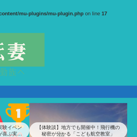
-content/mu-plugins/mu-plugin.php
on line
17
実験イベン
【体験談】地方でも開催中！飛行機の
が喜ぶ実験
秘密が分かる「こども航空教室」