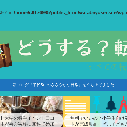
_KEY in
/home/c9176985/public_html/watabeyukie.site/wp
新ブログ『半径5ｍのささやかな日常』を立ち上げました
】大学の科学イベント口コ
無料でいいの？小学生向け
生が喜ぶ実験に無料で参加
トが完成度高すぎ…子ども