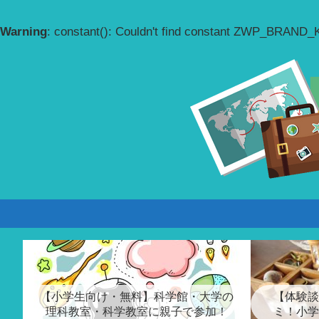
Warning
: constant(): Couldn't find constant ZWP_BRAND
【小学生向け・無料】科学館・大学の
【体験談
理科教室・科学教室に親子で参加！
ミ！小学