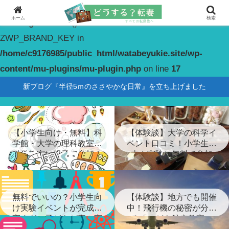
ホーム
検索
Warning
: constant(): Couldn't find constant
ZWP_BRAND_KEY in
/home/c9176985/public_html/watabeyukie.site/wp-
content/mu-plugins/mu-plugin.php
on line
17
新ブログ『半径5ｍのささやかな日常』を立ち上げました
【小学生向け・無料】科
【体験談】大学の科学イ
学館・大学の理科教室・
ベント口コミ！小学生が
科学教室に親子で参加！
喜ぶ実験に無料で参加
無料でいいの？小学生向
【体験談】地方でも開催
け実験イベントが完成度
中！飛行機の秘密が分か
高すぎ…子どもが喜ぶ実
る「こども航空教室」