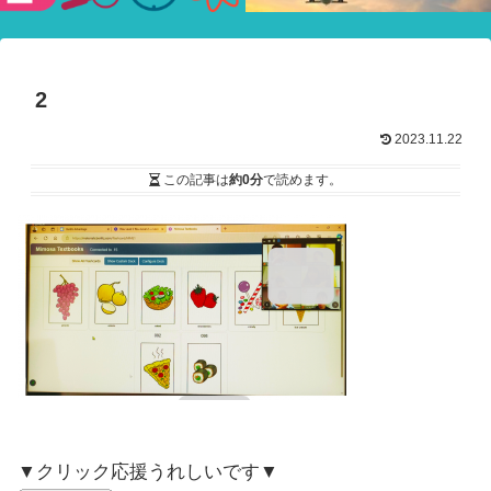
験ショー
2
2023.11.22
この記事は
約0分
で読めます。
▼クリック応援うれしいです▼