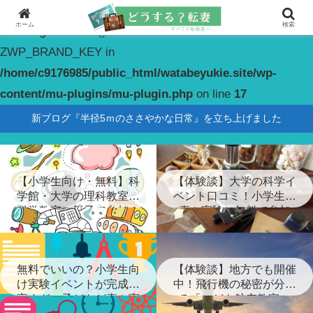
ホーム
検索
Warning
: constant(): Couldn't find constant
ZWP_BRAND_KEY in
/home/c9176985/public_html/watabeyukie.site/wp-
content/mu-plugins/mu-plugin.php
on line
17
新ブログ『半径5ｍのささやかな日常』を立ち上げました
【小学生向け・無料】科
【体験談】大学の科学イ
学館・大学の理科教室・
ベント口コミ！小学生が
科学教室に親子で参加！
喜ぶ実験に無料で参加
無料でいいの？小学生向
【体験談】地方でも開催
け実験イベントが完成度
中！飛行機の秘密が分か
高すぎ…子どもが喜ぶ実
る「こども航空教室」