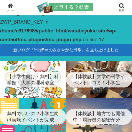
ホーム
検索
Warning
: constant(): Couldn't find constant
ZWP_BRAND_KEY in
/home/c9176985/public_html/watabeyukie.site/wp-
content/mu-plugins/mu-plugin.php
on line
17
新ブログ『半径5ｍのささやかな日常』を立ち上げました
【小学生向け・無料】科
【体験談】大学の科学イ
学館・大学の理科教室・
ベント口コミ！小学生が
科学教室に親子で参加！
喜ぶ実験に無料で参加
無料でいいの？小学生向
【体験談】地方でも開催
け実験イベントが完成度
中！飛行機の秘密が分か
高すぎ…子どもが喜ぶ実
る「こども航空教室」