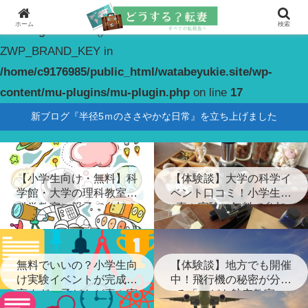
ホーム
検索
Warning
: constant(): Couldn't find constant
ZWP_BRAND_KEY in
/home/c9176985/public_html/watabeyukie.site/wp-
content/mu-plugins/mu-plugin.php
on line
17
新ブログ『半径5ｍのささやかな日常』を立ち上げました
【小学生向け・無料】科
【体験談】大学の科学イ
学館・大学の理科教室・
ベント口コミ！小学生が
科学教室に親子で参加！
喜ぶ実験に無料で参加
無料でいいの？小学生向
【体験談】地方でも開催
け実験イベントが完成度
中！飛行機の秘密が分か
高すぎ…子どもが喜ぶ実
る「こども航空教室」