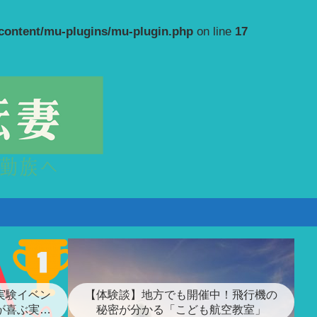
-content/mu-plugins/mu-plugin.php
on line
17
実験イベン
【体験談】地方でも開催中！飛行機の
が喜ぶ実験
秘密が分かる「こども航空教室」