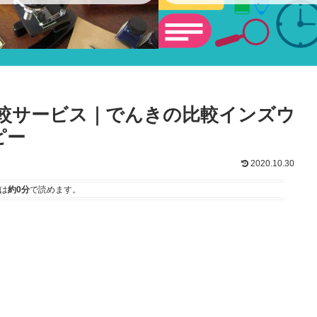
ショー
9 – 電力比較サービス｜でんきの比較インズウ
コピー
2020.10.30
は
約0分
で読めます。