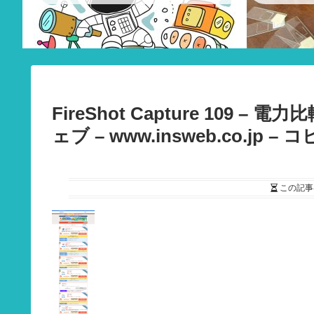
FireShot Capture 10
ェブ – www.insweb.co.jp – 
この記事