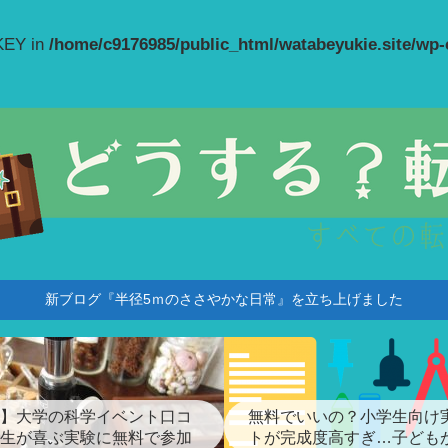
_KEY in
/home/c9176985/public_html/watabeyukie.site/wp
新ブログ『半径5ｍのささやかな日常』を立ち上げました
】大学の科学イベント口コ
無料でいいの？小学生向け
生が喜ぶ実験に無料で参加
トが完成度高すぎ…子ども