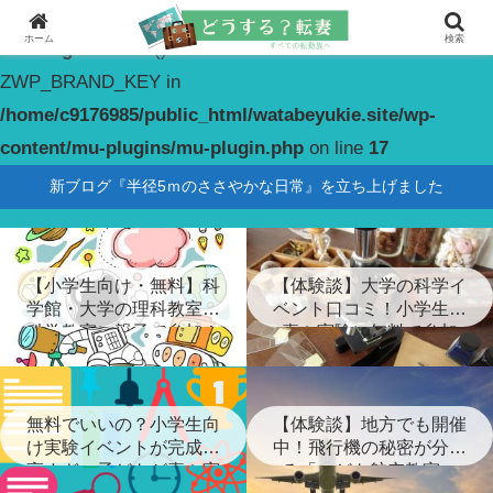
ホーム
検索
Warning
: constant(): Couldn't find constant
ZWP_BRAND_KEY in
/home/c9176985/public_html/watabeyukie.site/wp-
content/mu-plugins/mu-plugin.php
on line
17
新ブログ『半径5ｍのささやかな日常』を立ち上げました
【小学生向け・無料】科
【体験談】大学の科学イ
学館・大学の理科教室・
ベント口コミ！小学生が
科学教室に親子で参加！
喜ぶ実験に無料で参加
無料でいいの？小学生向
【体験談】地方でも開催
け実験イベントが完成度
中！飛行機の秘密が分か
高すぎ…子どもが喜ぶ実
る「こども航空教室」