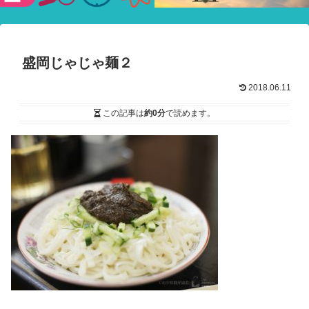
験ショー
盛岡じゃじゃ麺２
2018.06.11
この記事は
約0分
で読めます。