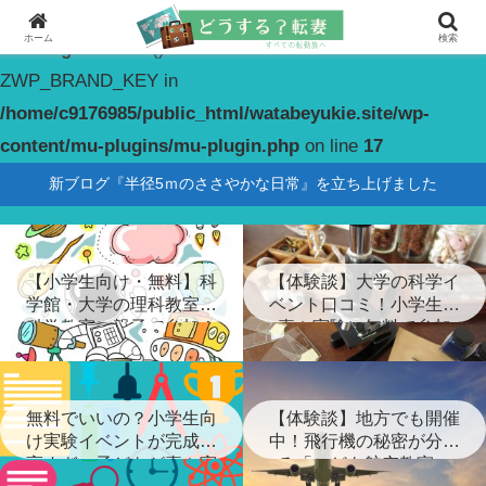
ホーム
検索
Warning
: constant(): Couldn't find constant
ZWP_BRAND_KEY in
/home/c9176985/public_html/watabeyukie.site/wp-
content/mu-plugins/mu-plugin.php
on line
17
新ブログ『半径5ｍのささやかな日常』を立ち上げました
【小学生向け・無料】科
【体験談】大学の科学イ
学館・大学の理科教室・
ベント口コミ！小学生が
科学教室に親子で参加！
喜ぶ実験に無料で参加
無料でいいの？小学生向
【体験談】地方でも開催
け実験イベントが完成度
中！飛行機の秘密が分か
高すぎ…子どもが喜ぶ実
る「こども航空教室」