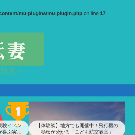
-content/mu-plugins/mu-plugin.php
on line
17
実験イベン
【体験談】地方でも開催中！飛行機の
が喜ぶ実験
秘密が分かる「こども航空教室」