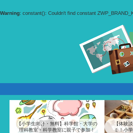
Warning
: constant(): Couldn't find constant ZWP_BRAND
【小学生向け・無料】科学館・大学の
【体験談
理科教室・科学教室に親子で参加！
ミ！小学