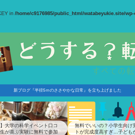
_KEY in
/home/c9176985/public_html/watabeyukie.site/wp
新ブログ『半径5ｍのささやかな日常』を立ち上げました
】大学の科学イベント口コ
無料でいいの？小学生向け
生が喜ぶ実験に無料で参加
トが完成度高すぎ…子ども