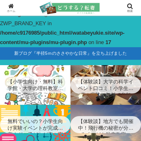
ホーム
検索
Warning
: constant(): Couldn't find constant
ZWP_BRAND_KEY in
/home/c9176985/public_html/watabeyukie.site/wp-
content/mu-plugins/mu-plugin.php
on line
17
新ブログ『半径5ｍのささやかな日常』を立ち上げました
【小学生向け・無料】科
【体験談】大学の科学イ
学館・大学の理科教室・
ベント口コミ！小学生が
科学教室に親子で参加！
喜ぶ実験に無料で参加
無料でいいの？小学生向
【体験談】地方でも開催
け実験イベントが完成度
中！飛行機の秘密が分か
高すぎ…子どもが喜ぶ実
る「こども航空教室」